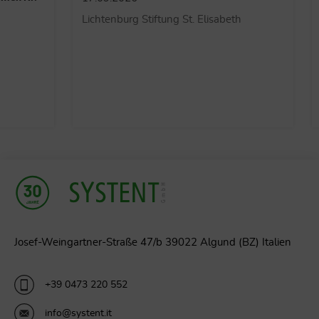
gemäß Art. 1
Lichtenburg Stiftung St. Elisabeth
81/2008
24.09.2026
Schulungsce
St. Georgen
Josef-Weingartner-Straße 47/b 39022 Algund (BZ) Italien
+39 0473 220 552
info@systent.it