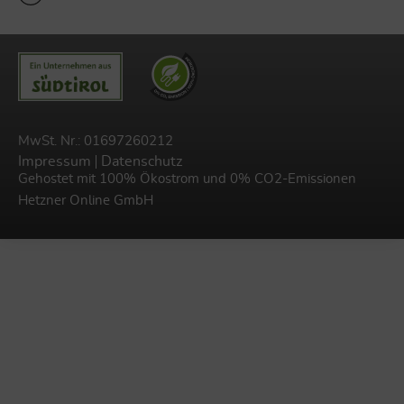
MwSt. Nr.: 01697260212
Impressum
Datenschutz
Gehostet mit 100% Ökostrom und 0% CO2-Emissionen
Hetzner Online GmbH