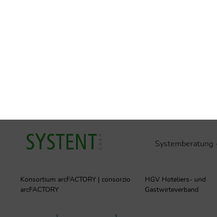
Loacker A. AG | spa
GE-TEC GmbH | srl
Gemeinde Andrian | Comune
Kellerei St. Michael-Ep
Andriano
Landw. Ges. | Soc. Agr.
B
U
Konsortium arcFACTORY | consorzio
HGV Hoteliers- und
arcFACTORY
Gastwirteverband