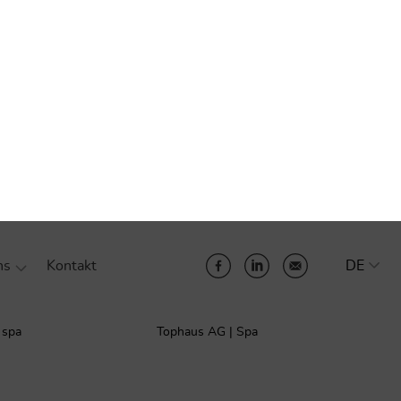
ad KG | sas
KATMETAL GmbH | srl
andwirtschaftliche
Tischlerei Telser OHG | snc
| Soc. Agricola Coop.
 spa
Tophaus AG | Spa