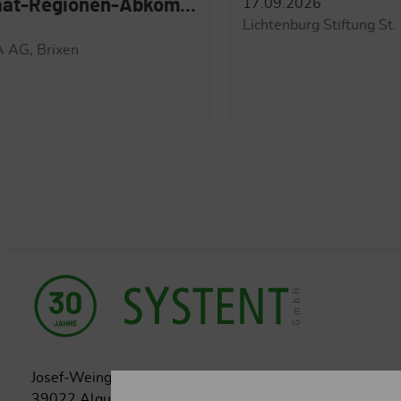
17.09.2026
XXI 
Lichtenburg Stiftung St. Elisabeth
24.09
Schulu
St. Ge
Josef-Weingartner-Straße 47/b
39022 Algund (BZ) Italien