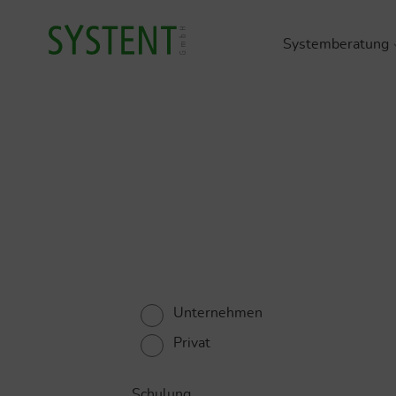
Systemberatung
Organis
Arbeits
Umwelt
Produkt
Bauphys
Unternehmen
Privat
Schulung