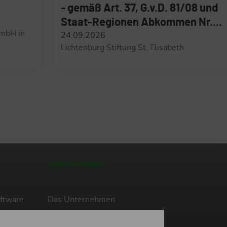
37, G.v.D. 81/08 und
XXI des GVD 81/200
nen Abkommen Nr....
30.09.2026
Schulungscenter der KronS
St. Georgen/Bruneck
ung St. Elisabeth
s
Unternehmen
ftware
Das Unternehmen
Team