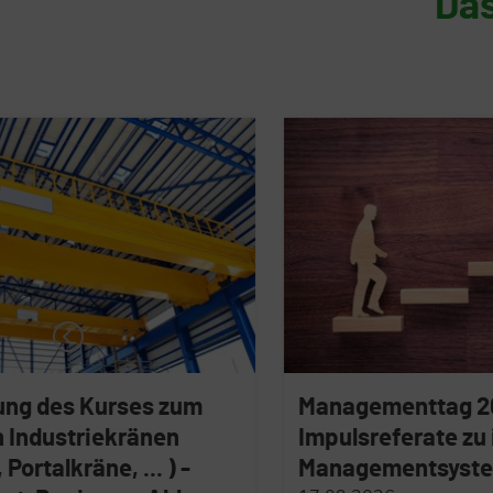
Das
Managementtag 2026 -
Impulsreferate zu integrierten
Auff
Managementsystemen
Seil