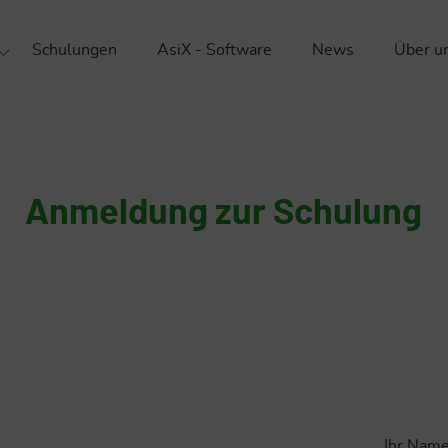
Schulungen
AsiX - Software
News
Über u
ationsberatung
Da
schutz
Nac
schutz
Un
Anmeldung zur Schulung
sicherheit
Kar
ik
Re
Par
Ihr Nam