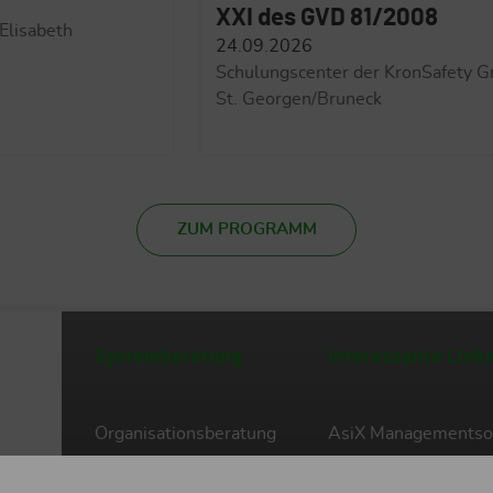
des GVD 81/2008
- gemäß Art. 
Staat-Regio
.2026
ngscenter der KronSafety GmbH in
24.09.2026
orgen/Bruneck
Lichtenburg Stift
ZUM PROGRAMM
Systemberatung
Interessante Link
Organisationsberatung
AsiX Managementso
Arbeitsschutz
Arbeitsmedizin