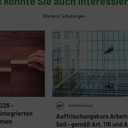
 könnte Sie auch interessie
Weitere Schulungen
Arbeitsschutz
Arbeitsschut
rischungskurs Arbeiten im
Weiterbildun
 - gemäß Art. 116 und Anhang
und seine R