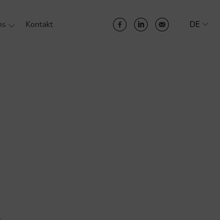
ns
Kontakt
DE
s Unternehmen
hhaltigkeit bei SYSTENT
ser Team
riere
ferenzen
tner
e