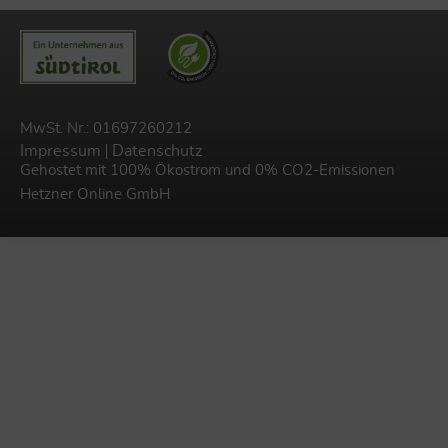
MwSt. Nr.: 01697260212
Impressum
Datenschutz
Gehostet mit 100% Ökostrom und 0% CO2-Emissionen
Hetzner Online GmbH