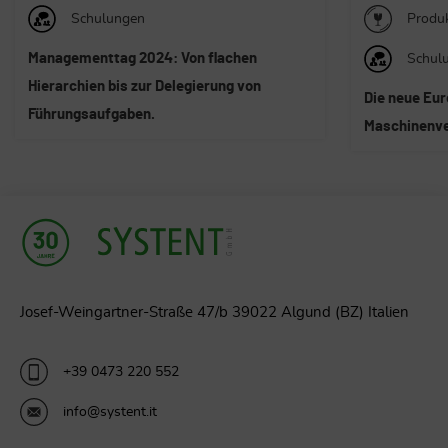
Produktsicherheit
Organi
Gerüstet für
Schulungen
Die neue Europäische
Maschinenverordnung (EU) 2023/1230
Josef-Weingartner-Straße 47/b 39022 Algund (BZ) Italien
+39 0473 220 552
info@systent.it