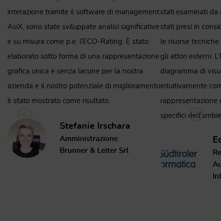
nt
stati esaminati da diverse prospettive e sono
nostro sistema di 
ve
stati presi in considerazione i processi interni,
ISO 9001 (gestion
le risorse tecniche utilizzate e l'interazione con
(gestione ambienta
ne
gli attori esterni. L’ECO-Rating elaborato con il
non viviamo la salu
diagramma di visualizzazione si è rivelato
solo su carta. Dura
nto
intuitivamente comprensibile e utile per la
abbiamo ricevuto 
rappresentazione dei fattori di influenza
grazie al softwar
specifici dell'ambiente.
possibile implemen
misure e le specifi
Edwin Thomaseth
AsiX disponiamo d
Responsabile QM & Internal
innovativa e realiz
Audits
reparti, aggiorna
Informatica Alto Adige Spa
piattaforma central
lavoro quotidiano,
click gli indicator