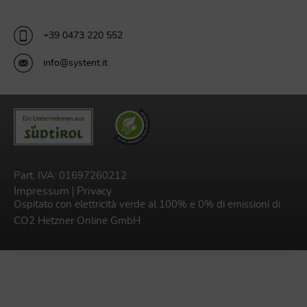
+39 0473 220 552
info@systent.it
Part. IVA: 01697260212
Impressum
Privacy
Ospitato con elettricità verde al 100% e 0% di emissioni di
CO2
Hetzner Online GmbH