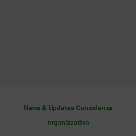
possiamo concentra
A
Am
El
News & Updates Consulenza
organizzativa