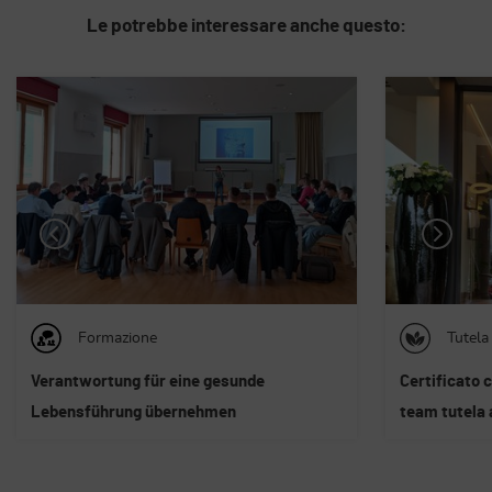
Le potrebbe interessare anche questo:
Tutela ambientale
Sicure
Certificato con successo grazie al nostro
Entsendung u
team tutela ambientale
Italien