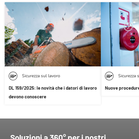
Sicurezza sul lavoro
Sicurezza 
DL 159/2025: le novità che i datori di lavoro
Nuove procedure 
devono conoscere
Soluzioni a 360° per i nostri