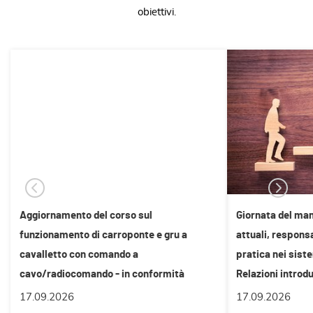
obiettivi.
Aggiornamento del corso sul
Giornata del ma
funzionamento di carroponte e gru a
attuali, responsa
cavalletto con comando a
pratica nei siste
cavo/radiocomando - in conformità
Relazioni introdu
all'Accordo Stato-Regione n. 59 del
gestione azienda
17.09.2026
17.09.2026