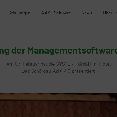
Schulungen
AsiX - Software
News
Über u
ationsberatung
Da
schutz
Nac
schutz
Un
ung der Managementsoftware
sicherheit
Kar
Am 07. Februar hat die SYSTENT GmbH im Hotel
ik
Bad Schörgau AsiX 4.0 präsentiert.
Re
Par