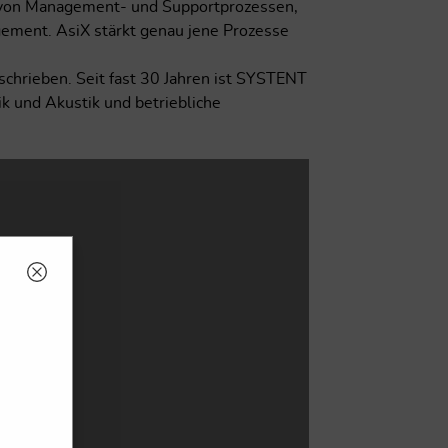
n von Management- und Supportprozessen,
ment. AsiX stärkt genau jene Prozesse
hrieben. Seit fast 30 Jahren ist SYSTENT
 und Akustik und betriebliche
.