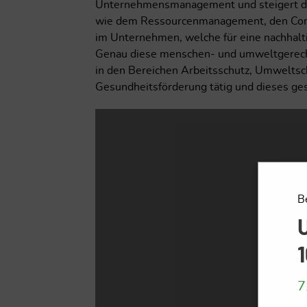
Unternehmensmanagement und steigert die
wie dem Ressourcenmanagement, den Comp
im Unternehmen, welche für eine nachhal
Genau diese menschen- und umweltgerecht
in den Bereichen Arbeitsschutz, Umweltsc
Gesundheitsförderung tätig und dieses g
B
U
7