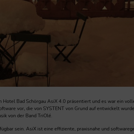
otel Bad Schörgau AsiX 4.0 präsentiert und es war ein volle
Software vor, die von SYSTENT von Grund auf entwickelt wurde
sik von der Band TriOlé.
ügbar sein. AsiX ist eine effiziente, praxisnahe und software