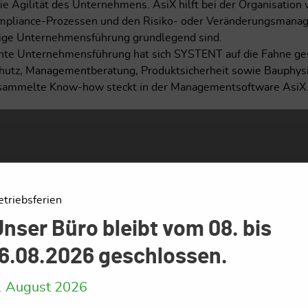
 Agilität des Unternehmens. AsiX hilft bei der Organisatio
liance-Prozessen und den Risiko- oder Veränderungsmanage
tige Unternehmensführung grundlegend sind.
e Unternehmensführung hat sich SYSTENT auf die Fahne gesc
hutz, Managementberatung, Produktsicherheit sowie Bauphysik
esammelte Know-how steckt in der Managementsoftware AsiX
etriebsferien
nser Büro bleibt vom 08. bis
16.08.2026 geschlossen.
. August 2026