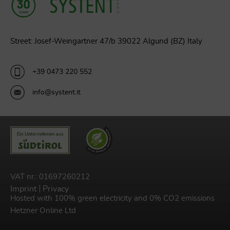
Street: Josef-Weingartner 47/b 39022 Algund (BZ) Italy
+39 0473 220 552
info@systent.it
VAT nr.: 01697260212
Imprint
Privacy
Hosted with 100% green electricity and 0% CO2 emissions
Hetzner Online Ltd