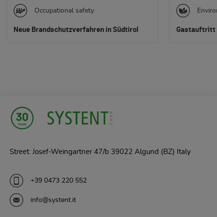
Environment protection
Envir
Gastauftritt bei der Klimahouse
Traini
Voller Energ
Street: Josef-Weingartner 47/b 39022 Algund (BZ) Italy
+39 0473 220 552
info@systent.it