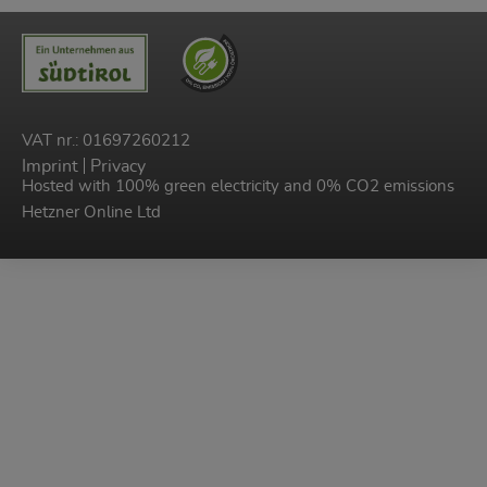
VAT nr.: 01697260212
Imprint
Privacy
Hosted with 100% green electricity and 0% CO2 emissions
Hetzner Online Ltd