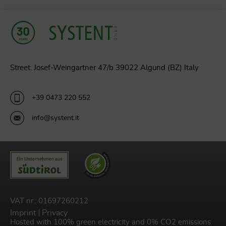
Street: Josef-Weingartner 47/b 39022 Algund (BZ) Italy
+39 0473 220 552
info@systent.it
VAT nr.: 01697260212
Imprint
Privacy
Hosted with 100% green electricity and 0% CO2 emissions